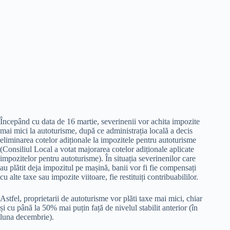
Începând cu data de 16 martie, severinenii vor achita impozite
mai mici la autoturisme, după ce administrația locală a decis
eliminarea cotelor adiționale la impozitele pentru autoturisme
(Consiliul Local a votat majorarea cotelor adiționale aplicate
impozitelor pentru autoturisme). În situația severinenilor care
au plătit deja impozitul pe mașină, banii vor fi fie compensați
cu alte taxe sau impozite viitoare, fie restituiți contribuabililor.
Astfel, proprietarii de autoturisme vor plăti taxe mai mici, chiar
și cu până la 50% mai puțin față de nivelul stabilit anterior (în
luna decembrie).