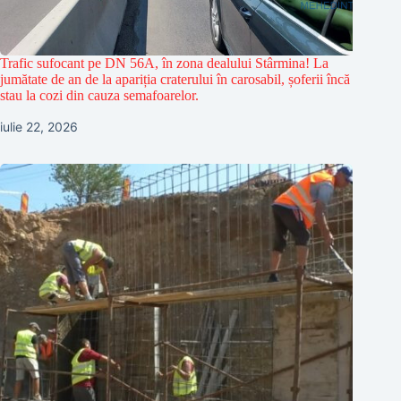
Trafic sufocant pe DN 56A, în zona dealului Stârmina! La
jumătate de an de la apariția craterului în carosabil, șoferii încă
stau la cozi din cauza semafoarelor.
iulie 22, 2026