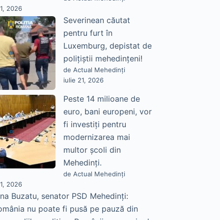
21, 2026
Severinean căutat
pentru furt în
Luxemburg, depistat de
polițiștii mehedințeni!
de Actual Mehedinți
iulie 21, 2026
Peste 14 milioane de
euro, bani europeni, vor
fi investiți pentru
modernizarea mai
multor școli din
Mehedinți.
de Actual Mehedinți
21, 2026
na Buzatu, senator PSD Mehedinți:
omânia nu poate fi pusă pe pauză din