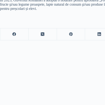
În 2023, Guvernul României a adoptat o hotărâre pentru aprobarea „Prog
fructe şi/sau legume proaspete, lapte natural de consum şi/sau produse l
pentru preșcolari și elevi.