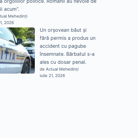
a orgoliilor politice. Românii au nevoie de
ii acum”.
tual Mehedinți
21, 2026
Un orșovean băut și
fără permis a produs un
accident cu pagube
însemnate. Bărbatul s-a
ales cu dosar penal.
de Actual Mehedinți
iulie 21, 2026