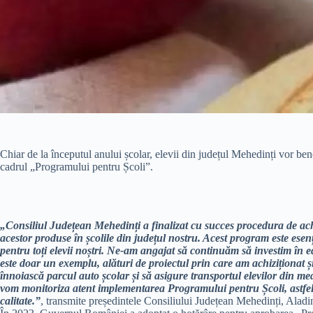
Chiar de la începutul anului școlar, elevii din județul Mehedinți vor bene
cadrul „Programului pentru Școli”.
„Consiliul Județean Mehedinți a finalizat cu succes procedura de achi
acestor produse în școlile din județul nostru. Acest program este esenț
pentru toți elevii noștri. Ne-am angajat să continuăm să investim în e
este doar un exemplu, alături de proiectul prin care am achiziționat ș
înnoiască parcul auto școlar și să asigure transportul elevilor din med
vom monitoriza atent implementarea Programului pentru Școli, astfel î
calitate.”
, transmite președintele Consiliului Județean Mehedinți, Alad