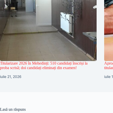
Titularizare 2026 în Mehedinți: 510 candidați înscriși la
Aproa
proba scrisă; doi candidați eliminați din examen!
titula
iulie 21, 2026
iulie
Lasă un răspuns