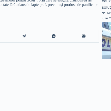
ramului pentru Școli”, prin care se asigură distribuirea de
cauz
actate fără adaos de lapte praf, precum și produse de panificație
soluț
de Ac
iulie 