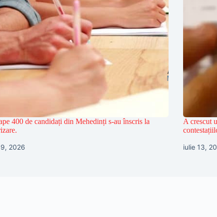
pe 400 de candidați din Mehedinți s-au înscris la
A crescut 
rizare.
contestații
 19, 2026
iulie 13, 2