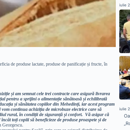
iulie 
ficia de produse lactate, produse de panificație și fructe, în
ziție și am semnat cele trei contracte care asigură livrarea
ial pentru a sprijini o alimentație sănătoasă și echilibrată
ducația și sănătatea copiilor din Mehedinți, iar acest program
iulie 
i vom continua achiziția de microbuze electrice care să
iul rural, în condiții de siguranță și confort. Vă asigur că
Oa
ncât toți copiii să beneficieze de produse proaspete și de
„R
in Georgescu.