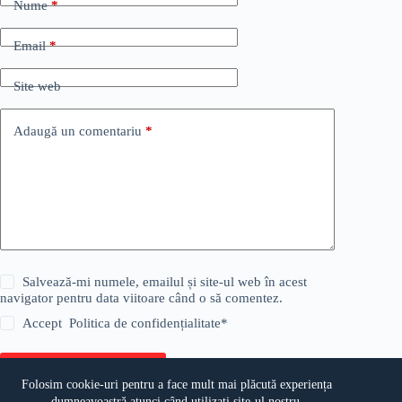
Nume
*
Email
*
Site web
Adaugă un comentariu
*
Salvează-mi numele, emailul și site-ul web în acest
navigator pentru data viitoare când o să comentez.
Accept
Politica de confidențialitate
*
Publică comentariul
Folosim cookie-uri pentru a face mult mai plăcută experiența
dumneavoastră atunci când utilizați site-ul nostru.