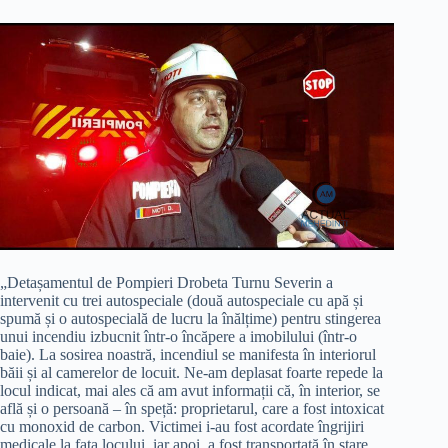
„Detașamentul de Pompieri Drobeta Turnu Severin a
intervenit cu trei autospeciale (două autospeciale cu apă și
spumă și o autospecială de lucru la înălțime) pentru stingerea
unui incendiu izbucnit într-o încăpere a imobilului (într-o
baie). La sosirea noastră, incendiul se manifesta în interiorul
băii și al camerelor de locuit. Ne-am deplasat foarte repede la
locul indicat, mai ales că am avut informații că, în interior, se
află și o persoană – în speță: proprietarul, care a fost intoxicat
cu monoxid de carbon. Victimei i-au fost acordate îngrijiri
medicale la fața locului, iar apoi, a fost transportată în stare