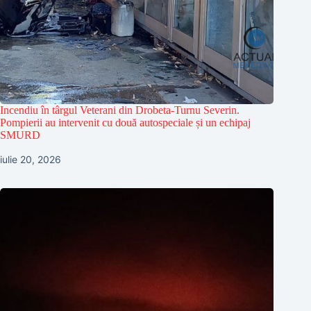
Incendiu în târgul Veterani din Drobeta-Turnu Severin.
Pompierii au intervenit cu două autospeciale și un echipaj
SMURD
iulie 20, 2026