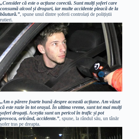
„Consider că este o acțiune corectă. Sunt mulți șoferi care
consumă alcool și droguri, iar multe accidente pleacă de la
băutură.”
, spune unul dintre șoferii controlați de polițiștii
rutieri.
„Am o părere foarte bună despre această acțiune. Am văzut
că este razie în tot orașul. În ultima vreme, sunt tot mai mulți
șoferi drogați. Aceștia sunt un pericol în trafic și pot
provoca, oricând, accidente.”
, spune, la rândul său, un tânăr
șofer tras pe dreapta.