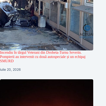
Incendiu în târgul Veterani din Drobeta-Turnu Severin.
Pompierii au intervenit cu două autospeciale și un echipaj
SMURD
iulie 20, 2026