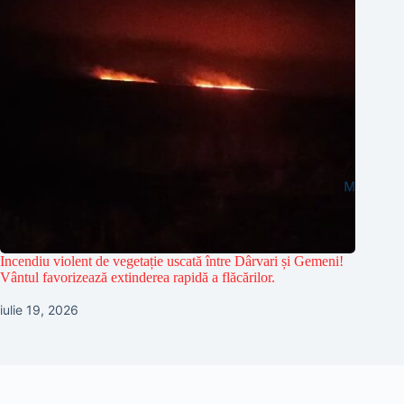
Incendiu violent de vegetație uscată între Dârvari și Gemeni!
Vântul favorizează extinderea rapidă a flăcărilor.
iulie 19, 2026