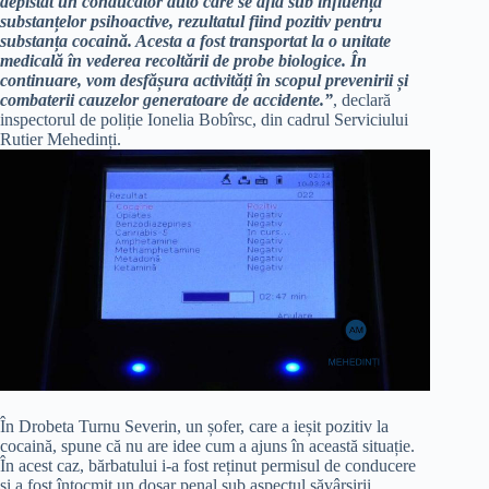
depistat un conducător auto care se afla sub influența
substanțelor psihoactive, rezultatul fiind pozitiv pentru
substanța cocaină. Acesta a fost transportat la o unitate
medicală în vederea recoltării de probe biologice. În
continuare, vom desfășura activități în scopul prevenirii și
combaterii cauzelor generatoare de accidente.”
, declară
inspectorul de poliție Ionelia Bobîrsc, din cadrul Serviciului
Rutier Mehedinți.
În Drobeta Turnu Severin, un șofer, care a ieșit pozitiv la
cocaină, spune că nu are idee cum a ajuns în această situație.
În acest caz, bărbatului i-a fost reținut permisul de conducere
și a fost întocmit un dosar penal sub aspectul săvârșirii