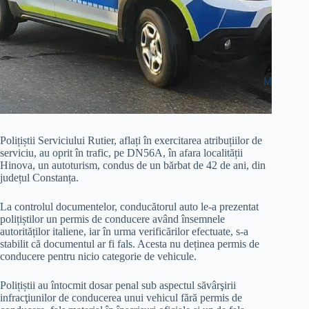
Polițiștii Serviciului Rutier, aflați în exercitarea atribuțiilor de
serviciu, au oprit în trafic, pe DN56A, în afara localității
Hinova, un autoturism, condus de un bărbat de 42 de ani, din
județul Constanța.
La controlul documentelor, conducătorul auto le-a prezentat
polițiștilor un permis de conducere având însemnele
autorităților italiene, iar în urma verificărilor efectuate, s-a
stabilit că documentul ar fi fals. Acesta nu deținea permis de
conducere pentru nicio categorie de vehicule.
Polițiștii au întocmit dosar penal sub aspectul săvârşirii
infracţiunilor de conducerea unui vehicul fără permis de