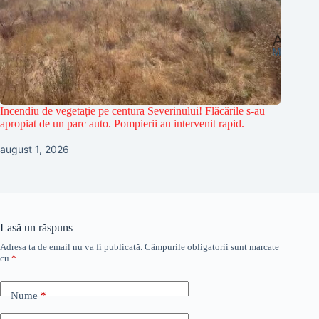
Incendiu de vegetație pe centura Severinului! Flăcările s-au
apropiat de un parc auto. Pompierii au intervenit rapid.
august 1, 2026
Lasă un răspuns
Adresa ta de email nu va fi publicată.
Câmpurile obligatorii sunt marcate
cu
*
Nume
*