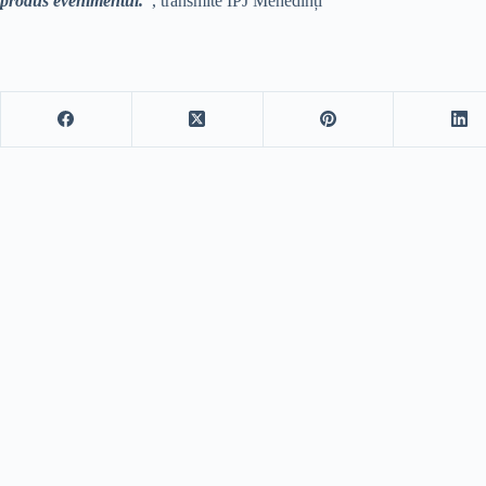
produs evenimentul.”
, transmite IPJ Mehedinți