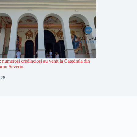
e: numeroși credincioși au venit la Catedrala din
rnu Severin.
026