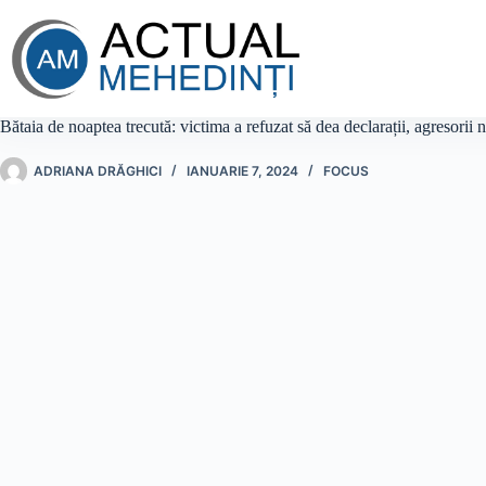
Sari
la
conținut
Bătaia de noaptea trecută: victima a refuzat să dea declarații, agresorii 
ADRIANA DRĂGHICI
IANUARIE 7, 2024
FOCUS