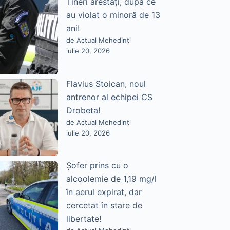
Tineri arestați, după ce
au violat o minoră de 13
ani!
de Actual Mehedinți
iulie 20, 2026
Flavius Stoican, noul
antrenor al echipei CS
Drobeta!
de Actual Mehedinți
iulie 20, 2026
Șofer prins cu o
alcoolemie de 1,19 mg/l
în aerul expirat, dar
cercetat în stare de
libertate!