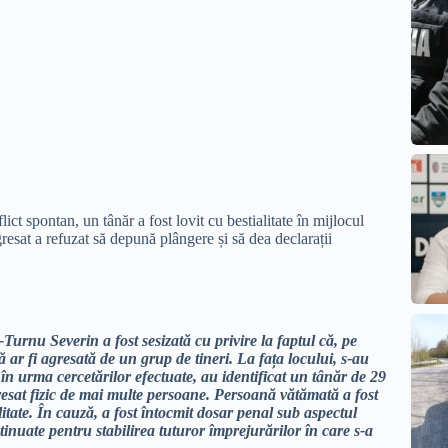
ct spontan, un tânăr a fost lovit cu bestialitate în mijlocul
 agresat a refuzat să depună plângere și să dea declarații
Turnu Severin a fost sesizată cu privire la faptul că, pe
 ar fi agresată de un grup de tineri. La fața locului, s-au
 în urma cercetărilor efectuate, au identificat un tânăr de 29
gresat fizic de mai multe persoane. Persoană vătămată a fost
litate. În cauză, a fost întocmit dosar penal sub aspectul
ontinuate pentru stabilirea tuturor împrejurărilor în care s-a