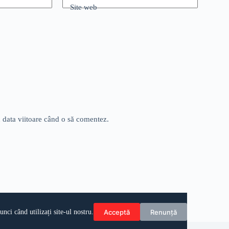
Site web
u data viitoare când o să comentez.
Acceptă
Renunță
ci când utilizați site-ul nostru.