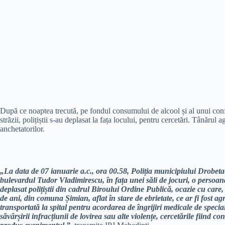
După ce noaptea trecută, pe fondul consumului de alcool și al unui confli
străzii, polițiștii s-au deplasat la fața locului, pentru cercetări. Tânărul
anchetatorilor.
„La data de 07 ianuarie a.c., ora 00.58, Poliția municipiului Drobeta-
bulevardul Tudor Vladimirescu, în fața unei săli de jocuri, o persoană
deplasat polițiștii din cadrul Biroului Ordine Publică, ocazie cu care,
de ani, din comuna Șimian, aflat în stare de ebrietate, ce ar fi fost a
transportată la spital pentru acordarea de îngrijiri medicale de specia
săvârșirii infracțiunii de lovirea sau alte violențe, cercetările fiind c