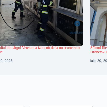
diul din târgul Veterani a izbucnit de la un scurtcircuit
Sfântul Ili
ic.
Drobeta-Tu
 20, 2026
iulie 20, 2