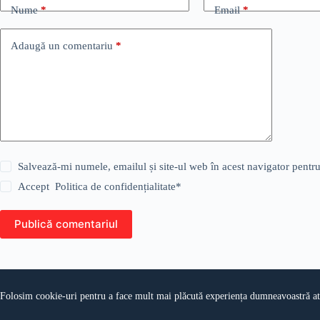
Nume
*
Email
*
Adaugă un comentariu
*
Salvează-mi numele, emailul și site-ul web în acest navigator pentr
Accept
Politica de confidențialitate
*
Publică comentariul
Folosim cookie-uri pentru a face mult mai plăcută experiența dumneavoastră atun
© Copyright 2026 actualmehedinti.ro