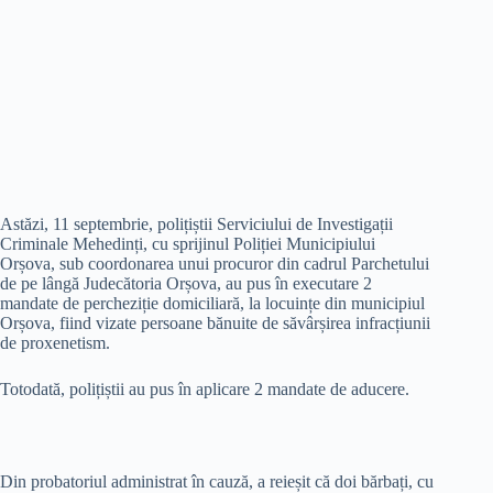
Astăzi, 11 septembrie, polițiștii Serviciului de Investigații
Criminale Mehedinți, cu sprijinul Poliției Municipiului
Orșova, sub coordonarea unui procuror din cadrul Parchetului
de pe lângă Judecătoria Orșova, au pus în executare 2
mandate de percheziție domiciliară, la locuințe din municipiul
Orșova, fiind vizate persoane bănuite de săvârșirea infracțiunii
de proxenetism.
Totodată, polițiștii au pus în aplicare 2 mandate de aducere.
Din probatoriul administrat în cauză, a reieșit că doi bărbați, cu