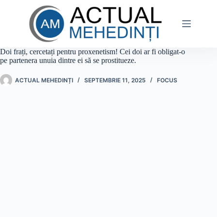
Sari
la
conținut
Doi frați, cercetați pentru proxenetism! Cei doi ar fi obligat-o
pe partenera unuia dintre ei să se prostitueze.
ACTUAL MEHEDINȚI
SEPTEMBRIE 11, 2025
FOCUS