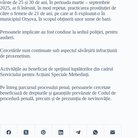
vârste de 25 și 30 de ani, în perioada martie – septembrie
2025, ar fi înlesnit, în mod repetat, practicarea prostituției de
către o femeie de 21 de ani, pe care ar fi exploatat-o în
municipiul Orșova, în scopul obținerii unor sume de bani.
Persoanele implicate au fost conduse la sediul poliției, pentru
audieri.
Cercetările sunt continuate sub aspectul săvârșirii infracțiunii
de proxenetism.
Activitățile au beneficiat de sprijinul luptătorilor din cadrul
Serviciului pentru Acțiuni Speciale Mehedinți.
Pe întreg parcursul procesului penal, persoanele cercetate
beneficiază de drepturile și garanțiile prevăzute de Codul de
procedură penală, precum și de prezumția de nevinovăție.