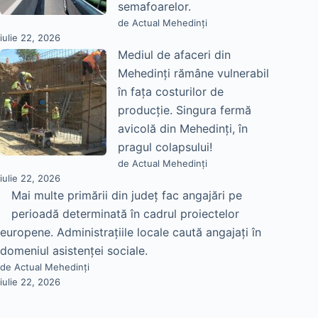
semafoarelor.
de Actual Mehedinți
iulie 22, 2026
Mediul de afaceri din
Mehedinți rămâne vulnerabil
în fața costurilor de
producție. Singura fermă
avicolă din Mehedinți, în
pragul colapsului!
de Actual Mehedinți
iulie 22, 2026
Mai multe primării din județ fac angajări pe
perioadă determinată în cadrul proiectelor
europene. Administrațiile locale caută angajați în
domeniul asistenței sociale.
de Actual Mehedinți
iulie 22, 2026