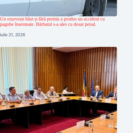
Un orșovean băut și fără permis a produs un accident cu
pagube însemnate. Bărbatul s-a ales cu dosar penal.
iulie 21, 2026