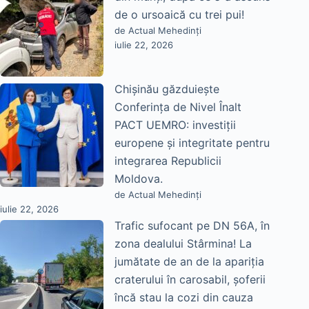
de o ursoaică cu trei pui!
de Actual Mehedinți
iulie 22, 2026
Chișinău găzduiește
Conferința de Nivel Înalt
PACT UEMRO: investiții
europene și integritate pentru
integrarea Republicii
Moldova.
de Actual Mehedinți
iulie 22, 2026
Trafic sufocant pe DN 56A, în
zona dealului Stârmina! La
jumătate de an de la apariția
craterului în carosabil, șoferii
încă stau la cozi din cauza