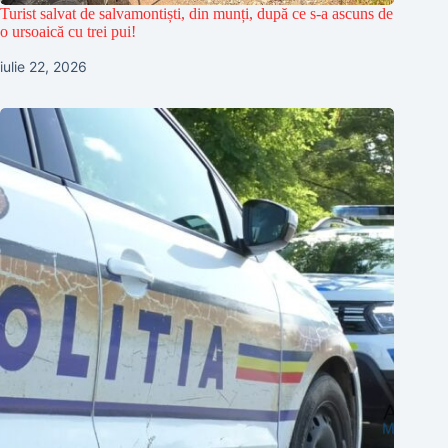
Turist salvat de salvamontiști, din munți, după ce s-a ascuns de
o ursoaică cu trei pui!
iulie 22, 2026