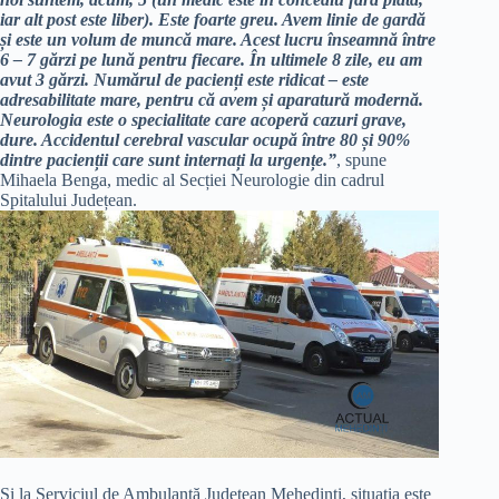
iar alt post este liber). Este foarte greu. Avem linie de gardă
și este un volum de muncă mare. Acest lucru înseamnă între
6 – 7 gărzi pe lună pentru fiecare. În ultimele 8 zile, eu am
avut 3 gărzi. Numărul de pacienți este ridicat – este
adresabilitate mare, pentru că avem și aparatură modernă.
Neurologia este o specialitate care acoperă cazuri grave,
dure. Accidentul cerebral vascular ocupă între 80 și 90%
dintre pacienții care sunt internați la urgențe.”
, spune
Mihaela Benga, medic al Secției Neurologie din cadrul
Spitalului Județean.
Și la Serviciul de Ambulanță Județean Mehedinți, situația este