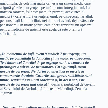
una dificilă: de cele mai multe ori, este un singur medic care
asigură gărzile și urgențele pe tură, pentru întreg județul. La
unitatea sanitară, își desfășoară, în prezent, activitatea, 9
medici (7 care asigură urgențele, unul: pe dispecerat, iar altul:
pe consultații la domiciliu), trei dintre ei având, deja, vârsta de
pensionare. Un motiv pentru care tinerii rezidenți nu optează
pentru medicina de urgență este acela că este o ramură
solicitantă.
„În momentul de față, avem 9 medici: 7 pe urgențe, un
medic pe consultații la domiciliu și un medic pe dispecerat.
Trei dintre cei 7 medici de pe urgențe sunt cu contract de
prelungire a vârstei de pensionare. Cu siguranță, avem
nevoie de personal. Ne dorim ca tinerii să se înscrie la
concursurile derulate. Cazurile sunt grave, solicitările sunt
multe, serviciul este unul solicitant și, în acest caz, este
nevoie de personal mai ridicat.
”, declară, purtătorul de cuvânt
al Serviciului de Ambulanță Județean Mehedinți, Zenaida
Jugravu.
„Sunt vechi în profesia aceasta. Eu sunt unul dintre medicii