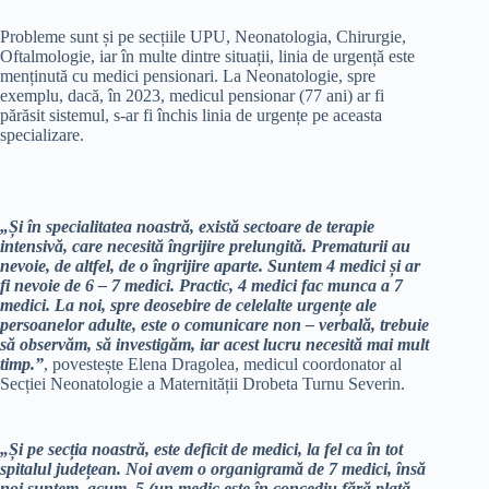
Probleme sunt și pe secțiile UPU, Neonatologia, Chirurgie,
Oftalmologie, iar în multe dintre situații, linia de urgență este
menținută cu medici pensionari. La Neonatologie, spre
exemplu, dacă, în 2023, medicul pensionar (77 ani) ar fi
părăsit sistemul, s-ar fi închis linia de urgențe pe aceasta
specializare.
„Și în specialitatea noastră, există sectoare de terapie
intensivă, care necesită îngrijire prelungită. Prematurii au
nevoie, de altfel, de o îngrijire aparte. Suntem 4 medici și ar
fi nevoie de 6 – 7 medici. Practic, 4 medici fac munca a 7
medici. La noi, spre deosebire de celelalte urgențe ale
persoanelor adulte, este o comunicare non – verbală, trebuie
să observăm, să investigăm, iar acest lucru necesită mai mult
timp.”
, povestește Elena Dragolea, medicul coordonator al
Secției Neonatologie a Maternității Drobeta Turnu Severin.
„Și pe secția noastră, este deficit de medici, la fel ca în tot
spitalul județean. Noi avem o organigramă de 7 medici, însă
noi suntem, acum, 5 (un medic este în concediu fără plată,