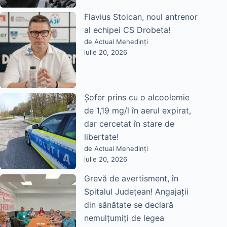
Flavius Stoican, noul antrenor
al echipei CS Drobeta!
de Actual Mehedinți
iulie 20, 2026
Șofer prins cu o alcoolemie
de 1,19 mg/l în aerul expirat,
dar cercetat în stare de
libertate!
de Actual Mehedinți
iulie 20, 2026
Grevă de avertisment, în
Spitalul Județean! Angajații
din sănătate se declară
nemulțumiți de legea