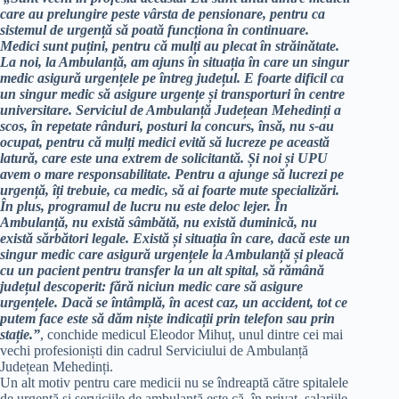
care au prelungire peste vârsta de pensionare, pentru ca
sistemul de urgență să poată funcționa în continuare.
Medici sunt puțini, pentru că mulți au plecat în străinătate.
La noi, la Ambulanță, am ajuns în situația în care un singur
medic asigură urgențele pe întreg județul. E foarte dificil ca
un singur medic să asigure urgențe și transporturi în centre
universitare. Serviciul de Ambulanță Județean Mehedinți a
scos, în repetate rânduri, posturi la concurs, însă, nu s-au
ocupat, pentru că mulți medici evită să lucreze pe această
latură, care este una extrem de solicitantă. Și noi și UPU
avem o mare responsabilitate. Pentru a ajunge să lucrezi pe
urgență, îți trebuie, ca medic, să ai foarte mute specializări.
În plus, programul de lucru nu este deloc lejer. În
Ambulanță, nu există sâmbătă, nu există duminică, nu
există sărbători legale. Există și situația în care, dacă este un
singur medic care asigură urgențele la Ambulanță și pleacă
cu un pacient pentru transfer la un alt spital, să rămână
județul descoperit: fără niciun medic care să asigure
urgențele. Dacă se întâmplă, în acest caz, un accident, tot ce
putem face este să dăm niște indicații prin telefon sau prin
stație.”
, conchide medicul Eleodor Mihuț, unul dintre cei mai
vechi profesioniști din cadrul Serviciului de Ambulanță
Județean Mehedinți.
Un alt motiv pentru care medicii nu se îndreaptă către spitalele
de urgență și serviciile de ambulanță este că, în privat, salariile