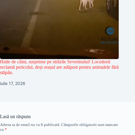
Haite de câini, surprinse pe străzile Severinului! Locuitorii
reclamă pericolul, deși orașul are adăpost pentru animalele fără
stăpân.
iulie 17, 2026
Lasă un răspuns
Adresa ta de email nu va fi publicată.
Câmpurile obligatorii sunt marcate
cu
*