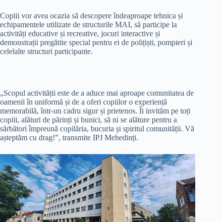
Copiii vor avea ocazia să descopere îndeaproape tehnica și
echipamentele utilizate de structurile MAI, să participe la
activități educative și recreative, jocuri interactive și
demonstrații pregătite special pentru ei de polițiști, pompieri și
celelalte structuri participante.
„Scopul activității este de a aduce mai aproape comunitatea de
oamenii în uniformă și de a oferi copiilor o experiență
memorabilă, într-un cadru sigur și prietenos. Îi invităm pe toți
copiii, alături de părinți și bunici, să ni se alăture pentru a
sărbători împreună copilăria, bucuria și spiritul comunității. Vă
așteptăm cu drag!”, transmite IPJ Mehedinți.