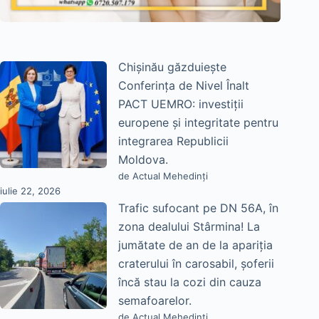
Chișinău găzduiește
Conferința de Nivel Înalt
PACT UEMRO: investiții
europene și integritate pentru
integrarea Republicii
Moldova.
de Actual Mehedinți
iulie 22, 2026
Trafic sufocant pe DN 56A, în
zona dealului Stârmina! La
jumătate de an de la apariția
craterului în carosabil, șoferii
încă stau la cozi din cauza
semafoarelor.
de Actual Mehedinți