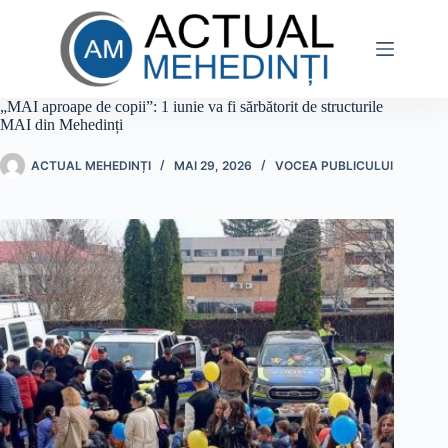
Sari
la
conținut
„MAI aproape de copii”: 1 iunie va fi sărbătorit de structurile
MAI din Mehedinți
ACTUAL MEHEDINȚI
MAI 29, 2026
VOCEA PUBLICULUI