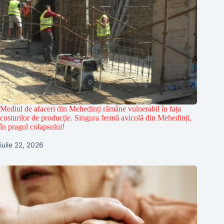
Mediul de afaceri din Mehedinți rămâne vulnerabil în fața
costurilor de producție. Singura fermă avicolă din Mehedinți,
în pragul colapsului!
iulie 22, 2026