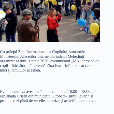
Cu prilejul Zilei Internaționale a Copilului, structurile
Ministerului Afacerilor Interne din județul Mehedinți
organizează luni, 1 iunie 2026, evenimentul „MAI aproape de
copii – Sărbătorim împreună Ziua Bucuriei”, dedicat celor
mici și familiilor acestora.
Evenimentul va avea loc în intervalul orar 10.00 – 18.00, pe
esplanada Crișan din municipiul Drobeta-Turnu Severin și
promite o zi plină de veselie, surprize și activități interactive.