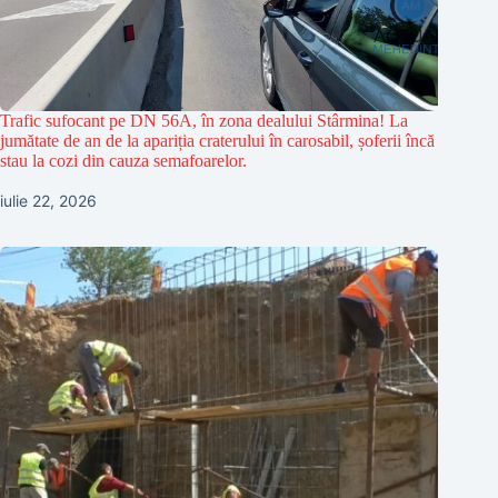
Trafic sufocant pe DN 56A, în zona dealului Stârmina! La
jumătate de an de la apariția craterului în carosabil, șoferii încă
stau la cozi din cauza semafoarelor.
iulie 22, 2026