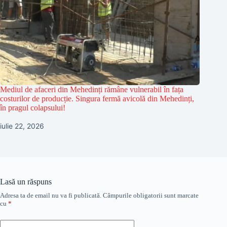
Mediul de afaceri din Mehedinți rămâne vulnerabil în fața
costurilor de producție. Singura fermă avicolă din Mehedinți,
în pragul colapsului!
iulie 22, 2026
Lasă un răspuns
Adresa ta de email nu va fi publicată.
Câmpurile obligatorii sunt marcate
cu
*