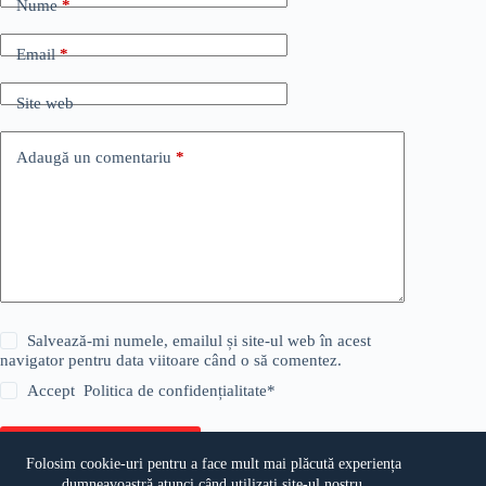
Nume
*
Email
*
Site web
Adaugă un comentariu
*
Salvează-mi numele, emailul și site-ul web în acest
navigator pentru data viitoare când o să comentez.
Accept
Politica de confidențialitate
*
Publică comentariul
Folosim cookie-uri pentru a face mult mai plăcută experiența
dumneavoastră atunci când utilizați site-ul nostru.