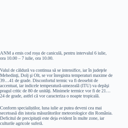
ANM a emis cod roșu de caniculă, pentru intervalul 6 iulie,
ora 10.00 – 7 iulie, ora 10.00.
Valul de căldură va continua să se intensifice, iar în judeţele
Mehedinţi, Dolj şi Olt, se vor înregistra temperaturi maxime de
39…41 de grade. Disconfortul termic va fi deosebit de
accentuat, iar indicele temperaturã-umezealã (ITU) va depăşi
pragul critic de 80 de unităţi. Minimele termice vor fi de 21…
24 de grade, astfel că vor caracteriza o noapte tropicală.
Conform specialiștilor, luna iulie ar putea deveni cea mai
secetoasă din istoria măsurătorilor meteorologice din România.
Deficitul de precipitații este deja evident în multe zone, iar
culturile agricole suferă.