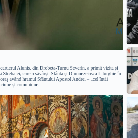
cartierul Aluniș, din Drobeta-Turnu Severin, a primit vizita și
i Strehaiei, care a săvârșit Sfânta și Dumnezeiasca Liturghie în
n oraș având hramul Sfântului Apostol Andrei – „cel întâi
ăciune și comuniune.