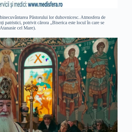
mi binecuvântarea Păstorului lor duhovnicesc. Atmosfera de
i patristici, potrivit cărora „Biserica este locul în care se
 Atanasie cel Mare).