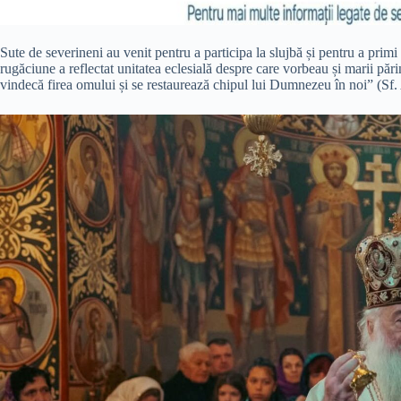
Sute de severineni au venit pentru a participa la slujbă și pentru a pri
rugăciune a reflectat unitatea eclesială despre care vorbeau și marii părinț
vindecă firea omului și se restaurează chipul lui Dumnezeu în noi” (Sf.