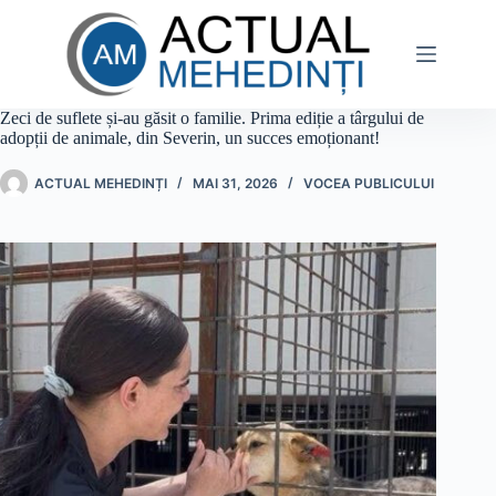
Sari
la
conținut
Zeci de suflete și-au găsit o familie. Prima ediție a târgului de
adopții de animale, din Severin, un succes emoționant!
ACTUAL MEHEDINȚI
MAI 31, 2026
VOCEA PUBLICULUI