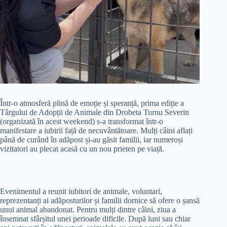
Într-o atmosferă plină de emoție și speranță, prima ediție a
Târgului de Adopții de Animale din Drobeta Turnu Severin
(organizată în acest weekend) s-a transformat într-o
manifestare a iubirii față de necuvântătoare. Mulți câini aflați
până de curând în adăpost și-au găsit familii, iar numeroși
vizitatori au plecat acasă cu un nou prieten pe viață.
Evenimentul a reunit iubitori de animale, voluntari,
reprezentanți ai adăposturilor și familii dornice să ofere o șansă
unui animal abandonat. Pentru mulți dintre câini, ziua a
însemnat sfârșitul unei perioade dificile. După luni sau chiar