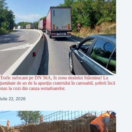
Trafic sufocant pe DN 56A, în zona dealului Stârmina! La
jumătate de an de la apariția craterului în carosabil, șoferii încă
stau la cozi din cauza semafoarelor.
iulie 22, 2026