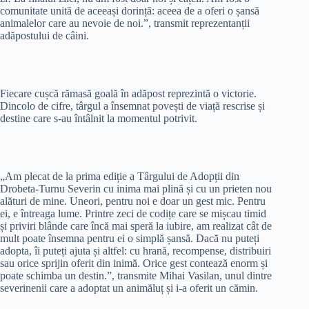
comunitate unită de aceeași dorință: aceea de a oferi o șansă
animalelor care au nevoie de noi.”, transmit reprezentanții
adăpostului de câini.
Fiecare cușcă rămasă goală în adăpost reprezintă o victorie.
Dincolo de cifre, târgul a însemnat povești de viață rescrise și
destine care s-au întâlnit la momentul potrivit.
„Am plecat de la prima ediție a Târgului de Adopții din
Drobeta-Turnu Severin cu inima mai plină și cu un prieten nou
alături de mine. Uneori, pentru noi e doar un gest mic. Pentru
ei, e întreaga lume. Printre zeci de codițe care se mișcau timid
și priviri blânde care încă mai speră la iubire, am realizat cât de
mult poate însemna pentru ei o simplă șansă. Dacă nu puteți
adopta, îi puteți ajuta și altfel: cu hrană, recompense, distribuiri
sau orice sprijin oferit din inimă. Orice gest contează enorm și
poate schimba un destin.”, transmite Mihai Vasilan, unul dintre
severinenii care a adoptat un animăluț și i-a oferit un cămin.