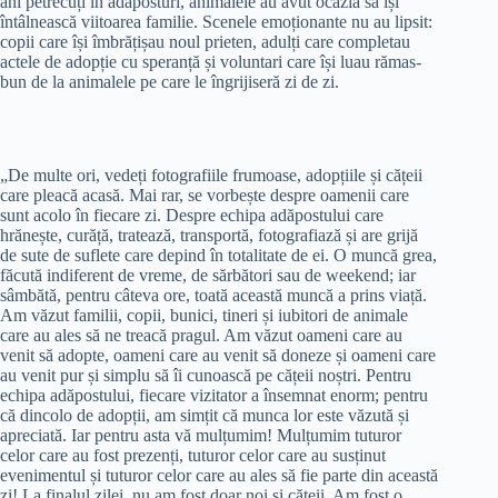
ani petrecuți în adăposturi, animalele au avut ocazia să își
întâlnească viitoarea familie. Scenele emoționante nu au lipsit:
copii care își îmbrățișau noul prieten, adulți care completau
actele de adopție cu speranță și voluntari care își luau rămas-
bun de la animalele pe care le îngrijiseră zi de zi.
„De multe ori, vedeți fotografiile frumoase, adopțiile și cățeii
care pleacă acasă. Mai rar, se vorbește despre oamenii care
sunt acolo în fiecare zi. Despre echipa adăpostului care
hrănește, curăță, tratează, transportă, fotografiază și are grijă
de sute de suflete care depind în totalitate de ei. O muncă grea,
făcută indiferent de vreme, de sărbători sau de weekend; iar
sâmbătă, pentru câteva ore, toată această muncă a prins viață.
Am văzut familii, copii, bunici, tineri și iubitori de animale
care au ales să ne treacă pragul. Am văzut oameni care au
venit să adopte, oameni care au venit să doneze și oameni care
au venit pur și simplu să îi cunoască pe cățeii noștri. Pentru
echipa adăpostului, fiecare vizitator a însemnat enorm; pentru
că dincolo de adopții, am simțit că munca lor este văzută și
apreciată. Iar pentru asta vă mulțumim! Mulțumim tuturor
celor care au fost prezenți, tuturor celor care au susținut
evenimentul și tuturor celor care au ales să fie parte din această
zi! La finalul zilei, nu am fost doar noi și cățeii. Am fost o