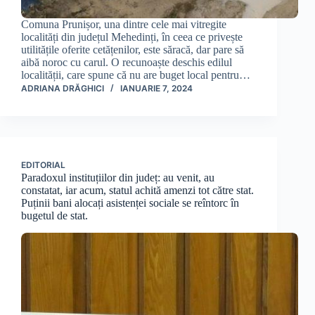
Comuna Prunișor, una dintre cele mai vitregite
localități din județul Mehedinți, în ceea ce privește
utilitățile oferite cetățenilor, este săracă, dar pare să
aibă noroc cu carul. O recunoaște deschis edilul
localității, care spune că nu are buget local pentru…
ADRIANA DRĂGHICI
IANUARIE 7, 2024
EDITORIAL
Paradoxul instituțiilor din județ: au venit, au
constatat, iar acum, statul achită amenzi tot către stat.
Puținii bani alocați asistenței sociale se reîntorc în
bugetul de stat.