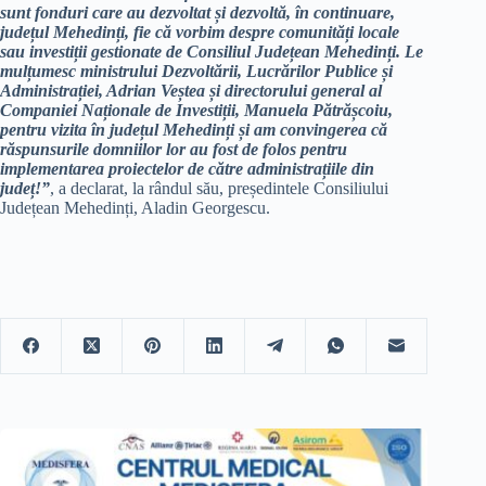
sunt fonduri care au dezvoltat și dezvoltă, în continuare,
județul Mehedinți, fie că vorbim despre comunități locale
sau investiții gestionate de Consiliul Județean Mehedinți. Le
mulțumesc ministrului Dezvoltării, Lucrărilor Publice și
Administrației, Adrian Veștea și directorului general al
Companiei Naționale de Investiții, Manuela Pătrășcoiu,
pentru vizita în județul Mehedinți și am convingerea că
răspunsurile domniilor lor au fost de folos pentru
implementarea proiectelor de către administrațiile din
județ!”
, a declarat, la rândul său, președintele Consiliului
Județean Mehedinți, Aladin Georgescu.