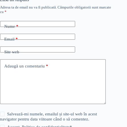
Adresa ta de email nu va fi publicată.
Câmpurile obligatorii sunt marcate
cu
*
Nume
*
Email
*
Site web
Adaugă un comentariu
*
Salvează-mi numele, emailul și site-ul web în acest
navigator pentru data viitoare când o să comentez.
Accept
Politica de confidențialitate
*