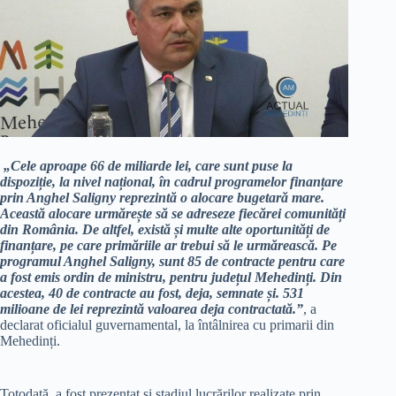
„Cele aproape 66 de miliarde lei, care sunt puse la
dispoziție, la nivel național, în cadrul programelor finanțare
prin Anghel Saligny reprezintă o alocare bugetară mare.
Această alocare urmărește să se adreseze fiecărei comunități
din România. De altfel, există și multe alte oportunități de
finanțare, pe care primăriile ar trebui să le urmărească. Pe
programul Anghel Saligny, sunt 85 de contracte pentru care
a fost emis ordin de ministru, pentru județul Mehedinți. Din
acestea, 40 de contracte au fost, deja, semnate și. 531
milioane de lei reprezintă valoarea deja contractată.”
, a
declarat oficialul guvernamental, la întâlnirea cu primarii din
Mehedinți.
Totodată, a fost prezentat și stadiul lucrărilor realizate prin