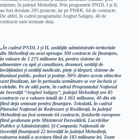
minister, în județul Mehedinți. Prin programele PNDL I și II,
au fost derulate 295 proiecte; iar pe PNRR, 64 de contracte.
De altfel, în cadrul programului Anghel Saligny, 40 de
contracte sunt semnate deja.
„În cadrul PNDL I și II, unitățile administrativ-teritoriale
din Mehedinți au avut aproape 300 contracte de finanțare,
în valoare de 1 275 milioane lei, pentru sisteme de
alimentare cu apă și canalizare, drumuri, unități de
învățământ și unități medicale, piețe și târguri, sisteme de
iluminat public, poduri și podețe. 90% dintre aceste obiective
sunt finalizate, iar în perioada următoare se vor încheia și
celelalte. Pe de altă parte, în cadrul Programului Național
de Investiții “Anghel Saligny”, județul Mehedinți are 85
contracte cu o valoare totală de 1 061 milioane, 40 din ele
fiind deja semnate pentru finanțare. Totodată, în cadrul
Planului Național de Redresare și Reziliență, în județul
Mehedinți au fost semnate 64 contracte, fondurile europene
fiind gestionate prin Ministerul Dezvoltării, Lucrărilor
Publice și Administrației. Și Compania Națională de
Investiții finanțează 22 investiții în județul Mehedinți,
valoarea totală a acestora fiind de 183 milioane lei. Toate