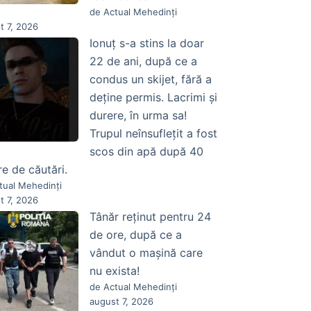
de Actual Mehedinți
t 7, 2026
Ionuț s-a stins la doar
22 de ani, după ce a
condus un skijet, fără a
deține permis. Lacrimi și
durere, în urma sa!
Trupul neînsuflețit a fost
scos din apă după 40
re de căutări.
tual Mehedinți
t 7, 2026
Tânăr reținut pentru 24
de ore, după ce a
vândut o mașină care
nu exista!
de Actual Mehedinți
august 7, 2026