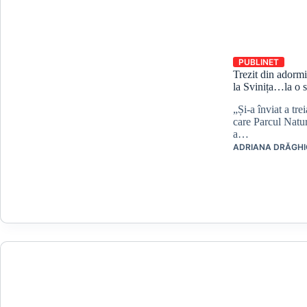
PUBLINET
Trezit din adormir
la Svinița…la o s
„Și-a înviat a tr
care Parcul Natura
a…
ADRIANA DRĂGHI