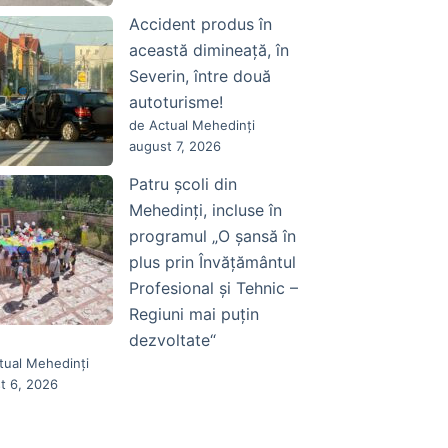
Accident produs în
această dimineață, în
Severin, între două
autoturisme!
de Actual Mehedinți
august 7, 2026
Patru școli din
Mehedinți, incluse în
programul „O șansă în
plus prin Învățământul
Profesional și Tehnic –
Regiuni mai puțin
dezvoltate“
tual Mehedinți
t 6, 2026