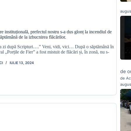
augus
e instituțională, prefectul nostru s-a dus glonț la incendiul de
ăptămână de la izbucnirea flăcărilor.
eia zi după Scripturi….” Veni, vidi, vici… După o săptămână în
l „Porțile de Fier” a fost mistuit de flăcări și, în zonă, nu s-
CI
IULIE 13, 2024
de o
de Ac
augus