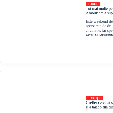
FOCUS
Tot mai multe per
Ambulanță a supl
Este weekend de f
sectoarele de drum
circulație, iar s
ACTUAL MEHEDIN
JUSTIȚIE
Grefier cercetat 
și a tăiat o filă 