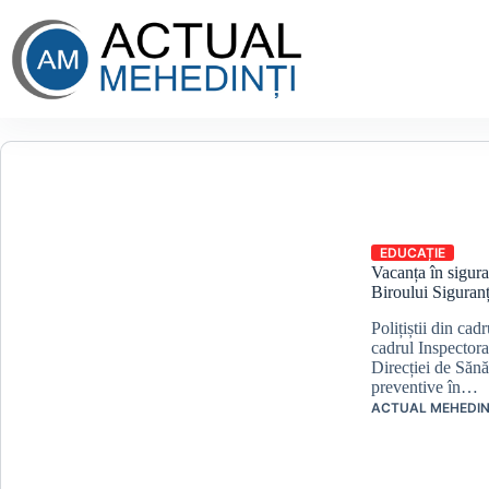
Sari
la
conținut
EDUCAȚIE
Vacanța în siguran
Biroului Siguran
Polițiștii din ca
cadrul Inspectora
Direcției de Sănă
preventive în…
ACTUAL MEHEDIN