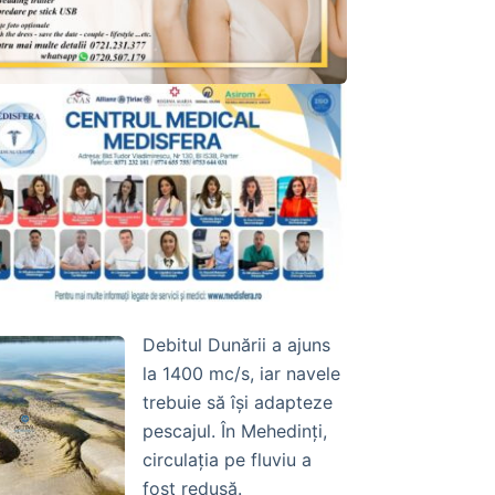
Debitul Dunării a ajuns
la 1400 mc/s, iar navele
trebuie să își adapteze
pescajul. În Mehedinți,
circulația pe fluviu a
fost redusă.