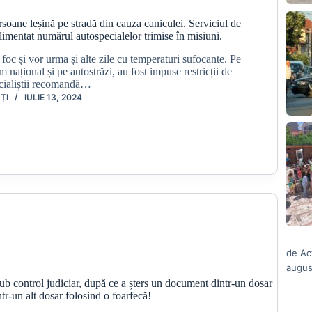
soane leșină pe stradă din cauza caniculei. Serviciul de
imentat numărul autospecialelor trimise în misiuni.
oc și vor urma și alte zile cu temperaturi sufocante. Pe
 național și pe autostrăzi, au fost impuse restricții de
pecialiștii recomandă…
ȚI
IULIE 13, 2024
de Ac
augus
sub control judiciar, după ce a șters un document dintr-un dosar
dintr-un alt dosar folosind o foarfecă!