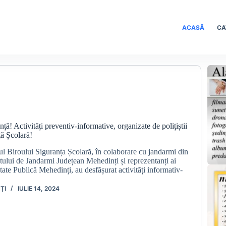
ACASĂ
CA
ță! Activități preventiv-informative, organizate de polițiștii
ță Școlară!
drul Biroului Siguranța Școlară, în colaborare cu jandarmi din
tului de Jandarmi Județean Mehedinți și reprezentanți ai
tate Publică Mehedinți, au desfășurat activități informativ-
ȚI
IULIE 14, 2024